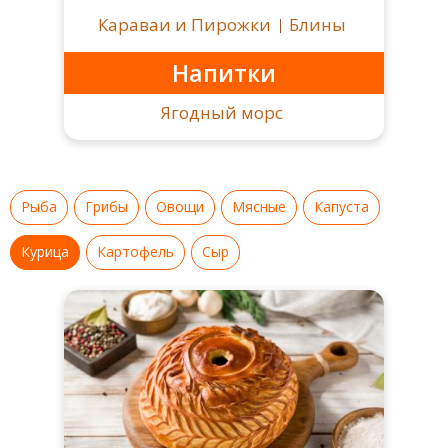
Караваи и Пирожки
Блины
Напитки
Ягодный морс
Рыба
Грибы
Овощи
Мясные
Капуста
Курица
Картофель
Сыр