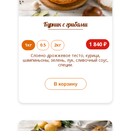
Курник с грибами
1 840 ₽
1кг
0.5
2кг
Слоено-дрожжевое тесто, курица,
шампиньоны, зелень, лук, сливочный соус,
специи.
В корзину