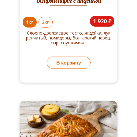
Острый пирог с индейкой
1 920 ₽
1кг
2кг
Слоено-дрожжевое тесто, индейка, лук
репчатый, помидоры, болгарский перец,
сыр, соус кимчи...
В корзину