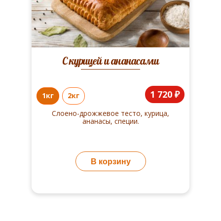
С курицей и ананасами
1 720 ₽
1кг
2кг
Слоено-дрожжевое тесто, курица,
ананасы, специи.
В корзину