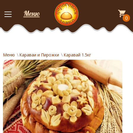
Меню
0
Меню
Караваи и Пирожки
Каравай 1.5кг