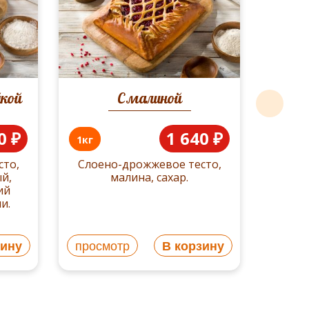
1кг
Слое
кури
йкой
С малиной
0 ₽
1 640 ₽
1кг
сто,
Слоено-дрожжевое тесто,
й,
малина, сахар.
ий
и.
зину
просмотр
В корзину
прос