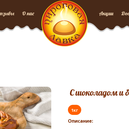
тзывы
О нас
Акции
До
С шоколадом и 
1кг
Описание: