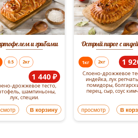
артофелем и грибами
Острый пирог с инде
1 92
0.5
2кг
2кг
1кг
Слоено-дрожжевое те
1 440 ₽
индейка, лук репчаты
помидоры, болгарск
оено-дрожжевое тесто,
перец, сыр, соус кимч
ртофель, шампиньоны,
лук, специи.
осмотр
В корзину
просмотр
В кор