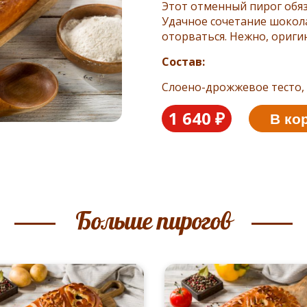
Этот отменный пирог обяз
Удачное сочетание шокола
оторваться. Нежно, ориги
Состав:
Слоено-дрожжевое тесто, 
1 640 ₽
В ко
Больше пирогов