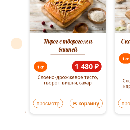
480 ₽
есто,
перец
оры,
р.
Пирог с творогом и
С к
вишней
1кг
1 480 ₽
1кг
Слоено-дрожжевое тесто,
Сл
творог, вишня, сахар.
ка
рзину
просмотр
В корзину
пр
;