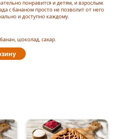
ательно понравится и детям, и взрослым.
да с бананом просто не позволит от него
нально и доступно каждому.
банан, шоколад, сахар.
рзину
С к