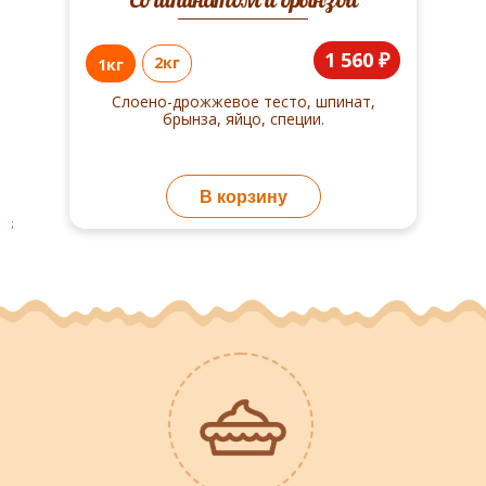
1 560 ₽
2кг
1кг
Слоено-дрожжевое тесто, шпинат,
брынза, яйцо, специи.
В корзину
;