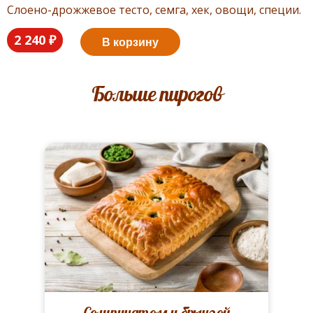
Слоено-дрожжевое тесто, семга, хек, овощи, специи.
2 240 ₽
В корзину
Больше пирогов
Со шпинатом и брынзой