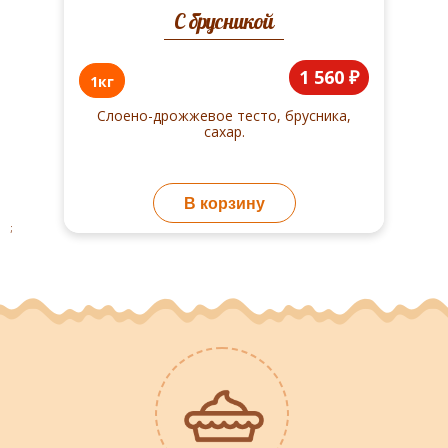
С брусникой
1 560 ₽
1кг
Слоено-дрожжевое тесто, брусника,
сахар.
В корзину
;